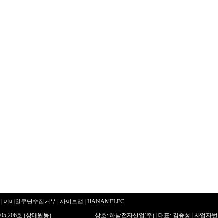
|
이메일무단수집거부
|
사이트맵
|
HANAMELEC
5,206호 (상대원동)
상호: 하남전자산업(주)
|
대표: 김종성
|
사업자번호: 