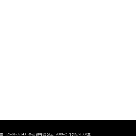
126-81-39543 |
통신판매업신고: 2009-경기성남-1308호