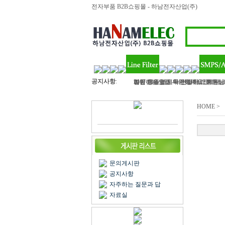
전자부품 B2B쇼핑몰 - 하남전자산업(주)
공지사항
:
하남전자산업 - 라인필터, 인덕터, 
2017 정유년 모두 건강하고 행복
여름 휴가철이 다가왔네요? 회원님!
벌써 11월 마지막주이네요..회원님
김민아님 입금 확인해주세요
HOME >
문의게시판
공지사항
자주하는 질문과 답
자료실