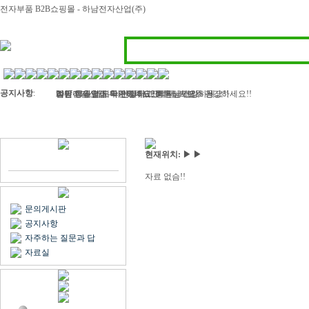
전자부품 B2B쇼핑몰 - 하남전자산업(주)
공지사항
:
하남전자산업 - 라인필터, 인덕터, 트랜스 등..
2017 정유년 모두 건강하고 행복하세요
여름 휴가철이 다가왔네요? 회원님! 모두 건강하세요!!
벌써 11월 마지막주이네요..회원님 건강하세요!!
김민아님 입금 확인해주세요
현재위치: ▶ ▶
자료 없슴!!
문의게시판
공지사항
자주하는 질문과 답
자료실