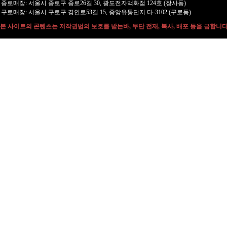
종로매장: 서울시 종로구 종로26길 30, 광도전자백화점 124호 (장사동)
구로매장: 서울시 구로구 경인로53길 15, 중앙유통단지 다-3102 (구로동)
본 사이트의 콘텐츠는 저작권법의 보호를 받는바, 무단 전재, 복사, 배포 등을 금합니다