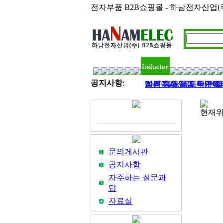
전자부품 B2B쇼핑몰 - 하남전자산업(
공지사항
:
하남전자산업 - 라인필터
2017 정유년 모두 
여름 휴가철이 다가왔네
벌써 11월 마지막주이
김민아님 입금 확인
현재위
문의게시판
공지사항
자주하는 질문과
답
자료실