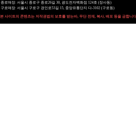
종로매장: 서울시 종로구 종로26길 30, 광도전자백화점 124호 (장사동)
구로매장: 서울시 구로구 경인로53길 15, 중앙유통단지 다-3102 (구로동)
본 사이트의 콘텐츠는 저작권법의 보호를 받는바, 무단 전재, 복사, 배포 등을 금합니다