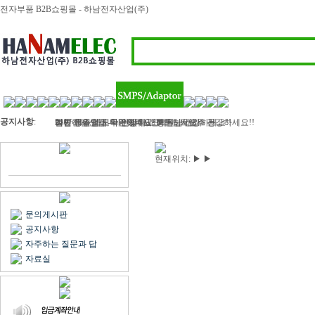
전자부품 B2B쇼핑몰 - 하남전자산업(주)
공지사항
:
하남전자산업 - 라인필터, 인덕터, 트랜스 등..
2017 정유년 모두 건강하고 행복하세요
여름 휴가철이 다가왔네요? 회원님! 모두 건강하세요!!
벌써 11월 마지막주이네요..회원님 건강하세요!!
김민아님 입금 확인해주세요
현재위치:
▶
▶
문의게시판
공지사항
자주하는 질문과 답
자료실